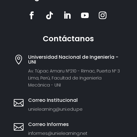
Contáctanos
Universidad Nacional de Ingeniería -

UNI
Av. Túpac Amaru Nº210 - Rimac, Puerta Nº 3
Lima, Perú, Facultad de Ingeniería
Mecánica - UNI
Correo Institucional

unielearning@uni.edu.pe
Correo Informes

informes@unielearning.net